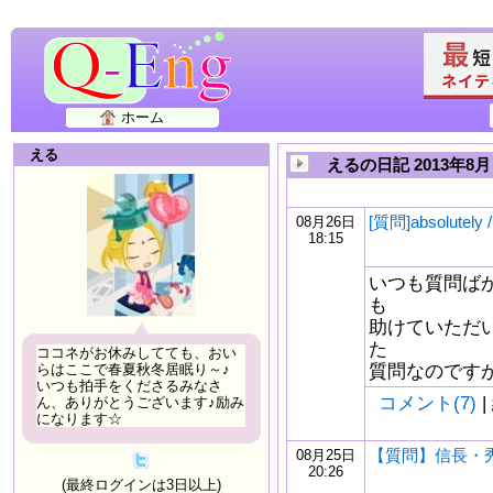
ホーム
える
えるの日記 2013年8月
[質問]absolutely /
08月26日
18:15
いつも質問ば
も
助けていただ
た
ココネがお休みしてても、おい
質問なのですが、 テ
らはここで春夏秋冬居眠り～♪
いつも拍手をくださるみなさ
コメント(7)
|
ん、ありがとうございます♪励み
になります☆
【質問】信長・
08月25日
20:26
(最終ログインは3日以上)