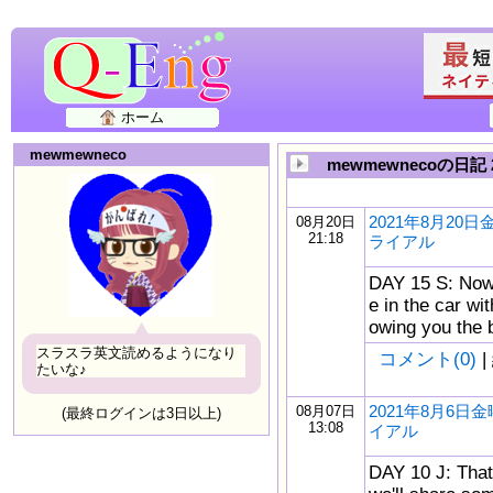
ホーム
mewmewneco
mewmewnecoの日記 
2021年8月20
08月20日
21:18
ライアル
DAY 15 S: Now, 
e in the car wit
owing you the 
スラスラ英文読めるようになり
コメント(0)
|
たいな♪
2021年8月6
08月07日
(最終ログインは3日以上)
13:08
イアル
DAY 10 J: That's