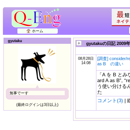
ホーム
gyutaku
gyutakuの日記 2009
[調査] consider/re
08月28日
14:08
as B の違い
「A を B とみなす
ard A as B”,
う使い分ける
た
無事でーす
コメント(3)
| 
(最終ログインは3日以上)