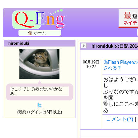
ホーム
hiromiduki
hiromidukiの日記 20
偽Flash Pla
06月19日
10:27
される？
おはようござ
し
そこまでして続けたいのかな
ぶりなのです
あ。
を閲
覧しにここへ
あ
(最終ログインは3日以上)
コメント(7)
|