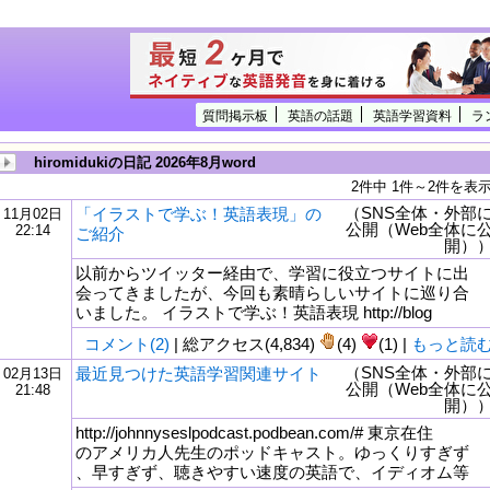
質問掲示板
英語の話題
英語学習資料
ラ
hiromidukiの日記 2026年8月word
2件中 1件～2件を表
（SNS全体・外部
「イラストで学ぶ！英語表現」の
11月02日
公開（Web全体に
22:14
ご紹介
開）
以前からツイッター経由で、学習に役立つサイトに出
会ってきましたが、今回も素晴らしいサイトに巡り合
いました。 イラストで学ぶ！英語表現 http://blog
コメント(2)
| 総アクセス(4,834)
(4)
(1) |
もっと読
（SNS全体・外部
最近見つけた英語学習関連サイト
02月13日
公開（Web全体に
21:48
開）
http://johnnyseslpodcast.podbean.com/# 東京在住
のアメリカ人先生のポッドキャスト。ゆっくりすぎず
、早すぎず、聴きやすい速度の英語で、イディオム等