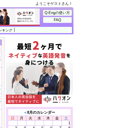
ようこそゲストさん！
Q-Engの使い方
FAQ
ンキング
示
に
公
）
む
に
公
）
＜
8月のカレンダー
日
月
火
水
木
金
土
1