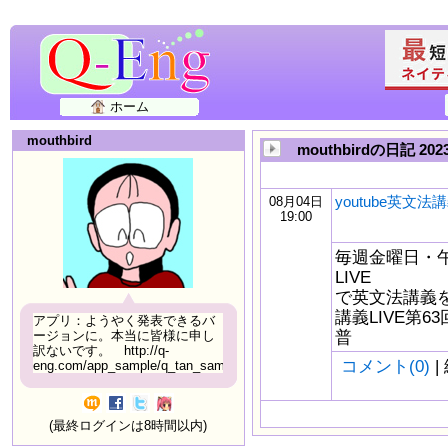
ホーム
mouthbird
mouthbirdの日記 20
youtube英文法講
08月04日
19:00
毎週金曜日・午後
LIVE
で英文法講義をし
講義LIVE第6
アプリ：ようやく発表できるバ
普
ージョンに。本当に皆様に申し
訳ないです。 http://q-
コメント(0)
|
eng.com/app_sample/q_tan_sample06.html
(最終ログインは8時間以内)