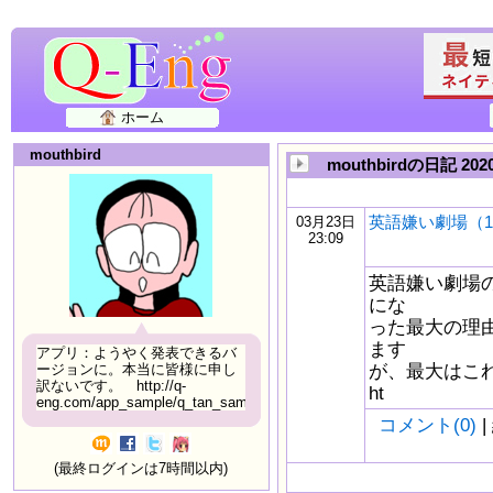
ホーム
mouthbird
mouthbirdの日記 20
英語嫌い劇場（1
03月23日
23:09
英語嫌い劇場
にな
った最大の理
ます
アプリ：ようやく発表できるバ
が、最大はこ
ージョンに。本当に皆様に申し
訳ないです。 http://q-
ht
eng.com/app_sample/q_tan_sample06.html
コメント(0)
|
(最終ログインは7時間以内)