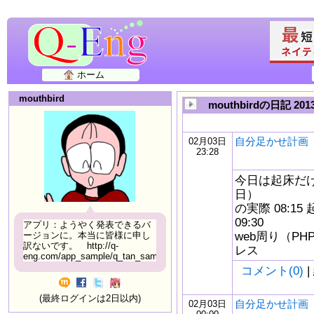
ホーム
mouthbird
mouthbirdの日記 20
自分足かせ計画 2
02月03日
23:28
今日は起床だけ
日）
の実際 08:1
09:30
アプリ：ようやく発表できるバ
web周り（PH
ージョンに。本当に皆様に申し
訳ないです。 http://q-
レス
eng.com/app_sample/q_tan_sample06.html
コメント(0)
|
(最終ログインは2日以内)
自分足かせ計画 2
02月03日