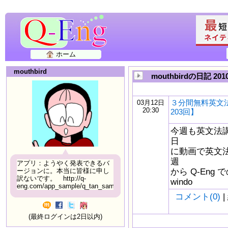
ホーム
mouthbird
mouthbirdの日記 20
３分間無料英文
03月12日
20:30
203回】
今週も英文法
日
に動画で英文
週
アプリ：ようやく発表できるバ
から Q-Eng
ージョンに。本当に皆様に申し
訳ないです。 http://q-
windo
eng.com/app_sample/q_tan_sample06.html
コメント(0)
|
(最終ログインは2日以内)