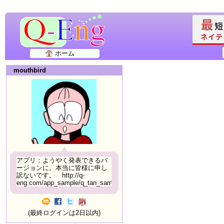
ホーム
mouthbird
アプリ：ようやく発表できるバ
ージョンに。本当に皆様に申し
訳ないです。 http://q-
eng.com/app_sample/q_tan_sample06.html
(最終ログインは2日以内)