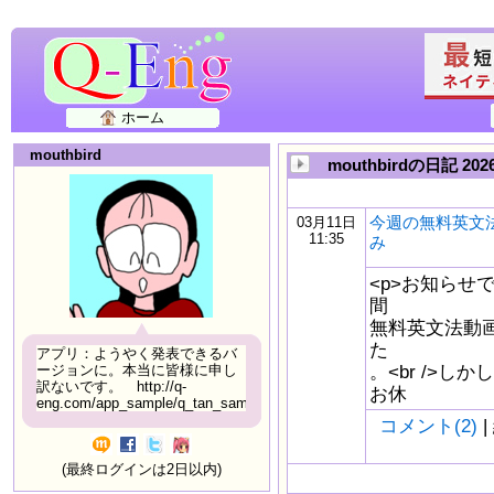
ホーム
mouthbird
mouthbirdの日記 2
今週の無料英文
03月11日
11:35
み
<p>お知らせで
間
無料英文法動画
た
アプリ：ようやく発表できるバ
。<br />
ージョンに。本当に皆様に申し
訳ないです。 http://q-
お休
eng.com/app_sample/q_tan_sample06.html
コメント(2)
|
(最終ログインは2日以内)