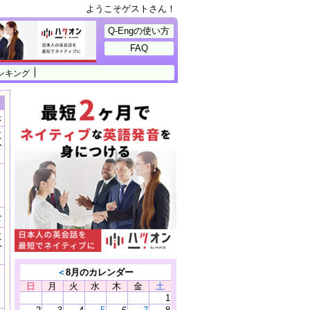
ようこそゲストさん！
Q-Engの使い方
FAQ
ンキング
示
に
公
）
む
に
公
）
＜
8月のカレンダー
日
月
火
水
木
金
土
1