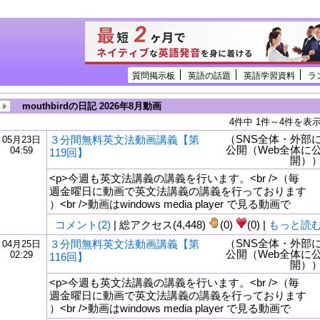
質問掲示板
英語の話題
英語学習資料
ラ
mouthbirdの日記 2026年8月動画
4件中 1件～4件を表
（SNS全体・外部
３分間無料英文法動画講義【第
05月23日
公開（Web全体に
04:59
119回】
開）
<p>今週も英文法講義の講義を行います。<br />（毎
週金曜日に動画で英文法講義の講義を行っております
）<br />動画はwindows media player で見る動画で
コメント(2)
| 総アクセス(4,448)
(0)
(0) |
もっと読
（SNS全体・外部
３分間無料英文法動画講義【第
04月25日
公開（Web全体に
02:29
116回】
tml
開）
<p>今週も英文法講義の講義を行います。<br />（毎
週金曜日に動画で英文法講義の講義を行っております
）<br />動画はwindows media player で見る動画で