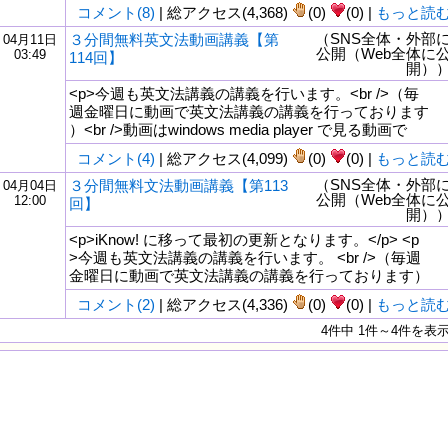
コメント(8)
| 総アクセス(4,368)
(0)
(0) |
もっと読
（SNS全体・外部
３分間無料英文法動画講義【第
04月11日
公開（Web全体に
03:49
114回】
開）
<p>今週も英文法講義の講義を行います。<br />（毎
週金曜日に動画で英文法講義の講義を行っております
）<br />動画はwindows media player で見る動画で
コメント(4)
| 総アクセス(4,099)
(0)
(0) |
もっと読
（SNS全体・外部
３分間無料文法動画講義【第113
04月04日
公開（Web全体に
12:00
回】
開）
<p>iKnow! に移って最初の更新となります。</p> <p
>今週も英文法講義の講義を行います。 <br />（毎週
金曜日に動画で英文法講義の講義を行っております）
コメント(2)
| 総アクセス(4,336)
(0)
(0) |
もっと読
4件中 1件～4件を表