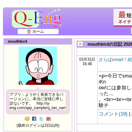
ホーム
mouthbird
mouthbirdの日記 20
さらばsmart！続
03月31日
16:46
<p>今日でsm
iKn
ow!には参加し
った…
アプリ：ようやく発表できるバ
。<br><br>
ージョンに。本当に皆様に申し
訳ないです。 http://q-
験チ
eng.com/app_sample/q_tan_sample06.html
コメント(19)
|
(最終ログインは2日以内)