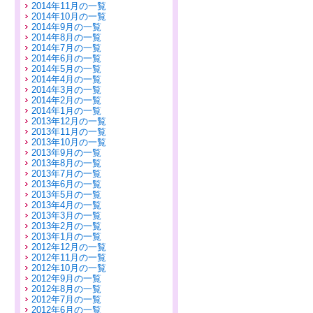
2014年11月の一覧
2014年10月の一覧
2014年9月の一覧
2014年8月の一覧
2014年7月の一覧
2014年6月の一覧
2014年5月の一覧
2014年4月の一覧
2014年3月の一覧
2014年2月の一覧
2014年1月の一覧
2013年12月の一覧
2013年11月の一覧
2013年10月の一覧
2013年9月の一覧
2013年8月の一覧
2013年7月の一覧
2013年6月の一覧
2013年5月の一覧
2013年4月の一覧
2013年3月の一覧
2013年2月の一覧
2013年1月の一覧
2012年12月の一覧
2012年11月の一覧
2012年10月の一覧
2012年9月の一覧
2012年8月の一覧
2012年7月の一覧
2012年6月の一覧