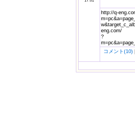
17:01
http://q-eng.co
m=pc&a=page_
w&target_c_alb
eng.com/
?
m=pc&a=page_
コメント(10)