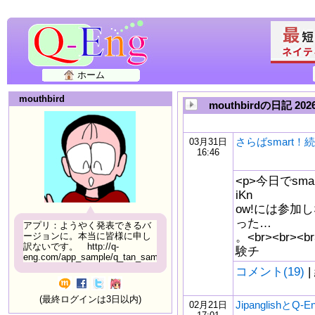
ホーム
mouthbird
mouthbirdの日記 20
さらばsmart！続
03月31日
16:46
<p>今日でsm
iKn
ow!には参加し
った…
アプリ：ようやく発表できるバ
。<br><br>
ージョンに。本当に皆様に申し
訳ないです。 http://q-
験チ
eng.com/app_sample/q_tan_sample06.html
コメント(19)
|
(最終ログインは3日以内)
JipanglishとQ
02月21日