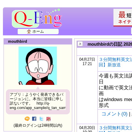
ホーム
mouthbird
mouthbirdの日記 2
３分間無料英文法
04月27日
17:21
回】新放送
今週も英文法
日
に動画で英文
画
アプリ：ようやく発表できるバ
はwindows m
ージョンに。本当に皆様に申し
訳ないです。 http://q-
形式
eng.com/app_sample/q_tan_sample06.html
コメント(0)
|
(最終ログインは24時間以内)
３分間無料英文法
04月20日