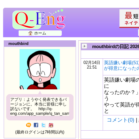
ホーム
mouthbird
mouthbirdの日記 2
英語嫌い劇場(5
02月14日
21:51
が得意になったの
英語嫌い劇場の
に
なったのか？」
う
アプリ：ようやく発表できるバ
やって英語が得
ージョンに。本当に皆様に申し
訳ないです。 http://q-
と
eng.com/app_sample/q_tan_sample06.html
コメント(0)
|
(最終ログインは7時間以内)