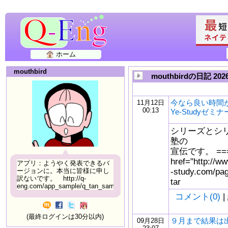
ホーム
mouthbird
mouthbirdの日記 
今なら良い時間
11月12日
00:13
Ye-Studyゼ
シリーズとシ
塾の
宣伝です。 ====
href="http://w
アプリ：ようやく発表できるバ
-study.com/pa
ージョンに。本当に皆様に申し
訳ないです。 http://q-
tar
eng.com/app_sample/q_tan_sample06.html
コメント(0)
|
(最終ログインは30分以内)
９月まで結果は
09月28日