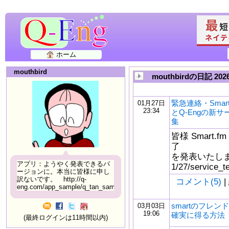
ホーム
mouthbird
mouthbirdの日記 202
緊急連絡・Smar
01月27日
23:34
とQ-Engの新
集
皆様 Smart
了
を発表いたしました。 
アプリ：ようやく発表できるバ
1/27/service_t
ージョンに。本当に皆様に申し
訳ないです。 http://q-
コメント(5)
|
eng.com/app_sample/q_tan_sample06.html
smartのフレン
03月03日
19:06
確実に得る方法
(最終ログインは11時間以内)