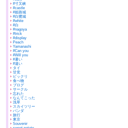
#寸又峡
#castle
#姫路城
#白鷺城
#white
#白
#nagoya
#trick
#display
Peach
Yamanashi
#Can you
#Will you
#暑い
#違い
タイ
甘党
ビックリ
食べ物
ブログ
サークル
忘れた
なんてこった
浅草
スカイツリー
パンダ
旅行
東京
Souvenir
sweet potato