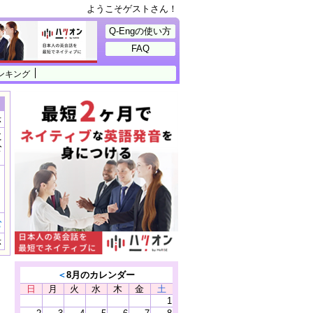
ようこそゲストさん！
Q-Engの使い方
FAQ
ンキング
示
に
公
）
む
示
＜
8月のカレンダー
日
月
火
水
木
金
土
1