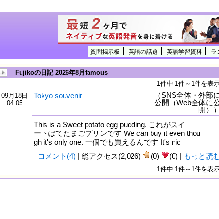
質問掲示板
英語の話題
英語学習資料
ラ
Fujikoの日記 2026年8月famous
1件中 1件～1件を表
（SNS全体・外部
Tokyo souvenir
09月18日
公開（Web全体に
04:05
開）
This is a Sweet potato egg pudding. これがスイ
ートぽてたまごプリンです We can buy it even thou
gh it's only one. 一個でも買えるんです It's nic
コメント(4)
| 総アクセス(2,026)
(0)
(0) |
もっと読
1件中 1件～1件を表