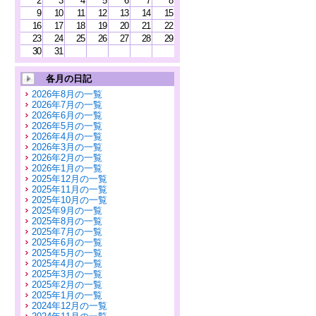
2
3
4
5
6
7
8
9
10
11
12
13
14
15
16
17
18
19
20
21
22
23
24
25
26
27
28
29
30
31
各月の日記
2026年8月の一覧
2026年7月の一覧
2026年6月の一覧
2026年5月の一覧
2026年4月の一覧
2026年3月の一覧
2026年2月の一覧
2026年1月の一覧
2025年12月の一覧
2025年11月の一覧
2025年10月の一覧
2025年9月の一覧
2025年8月の一覧
2025年7月の一覧
2025年6月の一覧
2025年5月の一覧
2025年4月の一覧
2025年3月の一覧
2025年2月の一覧
2025年1月の一覧
2024年12月の一覧