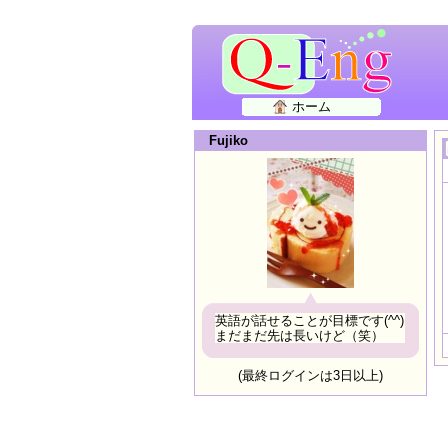
ホーム
Fujiko
英語が話せることが目標です(^^)
まだまだ先は長いけど（笑）
(最終ログインは3日以上)