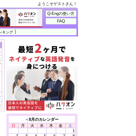
ようこそゲストさん！
Q-Engの使い方
FAQ
ンキング
示
に
公
）
む
示
＜
8月のカレンダー
日
月
火
水
木
金
土
1