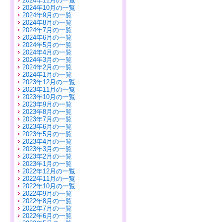
2024年11月の一覧
2024年10月の一覧
2024年9月の一覧
2024年8月の一覧
2024年7月の一覧
2024年6月の一覧
2024年5月の一覧
2024年4月の一覧
2024年3月の一覧
2024年2月の一覧
2024年1月の一覧
2023年12月の一覧
2023年11月の一覧
2023年10月の一覧
2023年9月の一覧
2023年8月の一覧
2023年7月の一覧
2023年6月の一覧
2023年5月の一覧
2023年4月の一覧
2023年3月の一覧
2023年2月の一覧
2023年1月の一覧
2022年12月の一覧
2022年11月の一覧
2022年10月の一覧
2022年9月の一覧
2022年8月の一覧
2022年7月の一覧
2022年6月の一覧