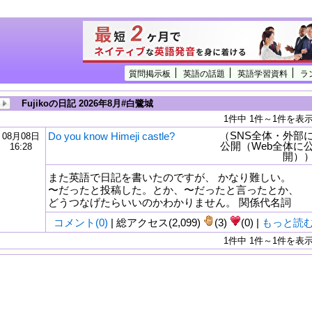
質問掲示板
英語の話題
英語学習資料
ラ
Fujikoの日記 2026年8月#白鷺城
1件中 1件～1件を表
（SNS全体・外部
Do you know Himeji castle?
08月08日
公開（Web全体に
16:28
開）
また英語で日記を書いたのですが、 かなり難しい。
〜だったと投稿した。とか、〜だったと言ったとか、
どうつなげたらいいのかわかりません。 関係代名詞
コメント(0)
| 総アクセス(2,099)
(3)
(0) |
もっと読
1件中 1件～1件を表