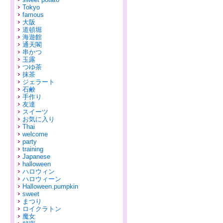
Tokyo
famous
大阪
道頓堀
海遊館
通天閣
串かつ
玉露
つゆ茶
抹茶
ジェラート
石鹸
手作り
友達
スイーツ
お気に入り
Thai
welcome
party
training
Japanese
halloween
ハロウィン
ハロウィーン
Halloween.pumpkin
sweet
まつり
ロイクラトン
魔女