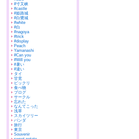
#寸又峡
#castle
#姫路城
#白鷺城
#white
#白
#nagoya
#trick
#display
Peach
Yamanashi
#Can you
#Will you
#暑い
#違い
タイ
甘党
ビックリ
食べ物
ブログ
サークル
忘れた
なんてこった
浅草
スカイツリー
パンダ
旅行
東京
Souvenir
sweet potato