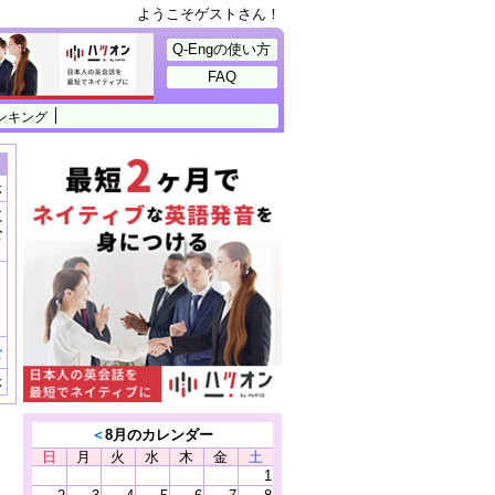
ようこそゲストさん！
Q-Engの使い方
FAQ
ンキング
示
に
公
）
む
示
＜
8月のカレンダー
日
月
火
水
木
金
土
1