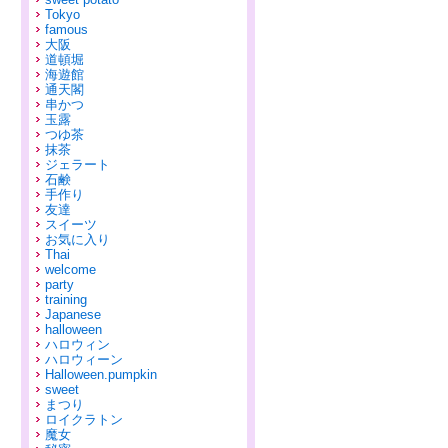
Tokyo
famous
大阪
道頓堀
海遊館
通天閣
串かつ
玉露
つゆ茶
抹茶
ジェラート
石鹸
手作り
友達
スイーツ
お気に入り
Thai
welcome
party
training
Japanese
halloween
ハロウィン
ハロウィーン
Halloween.pumpkin
sweet
まつり
ロイクラトン
魔女