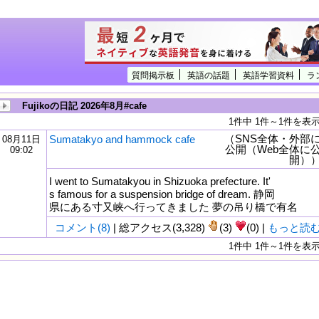
質問掲示板
英語の話題
英語学習資料
ラ
Fujikoの日記 2026年8月#cafe
1件中 1件～1件を表
（SNS全体・外部
Sumatakyo and hammock cafe
08月11日
公開（Web全体に
09:02
開）
I went to Sumatakyou in Shizuoka prefecture. It'
s famous for a suspension bridge of dream. 静岡
県にある寸又峡へ行ってきました 夢の吊り橋で有名
コメント(8)
| 総アクセス(3,328)
(3)
(0) |
もっと読
1件中 1件～1件を表