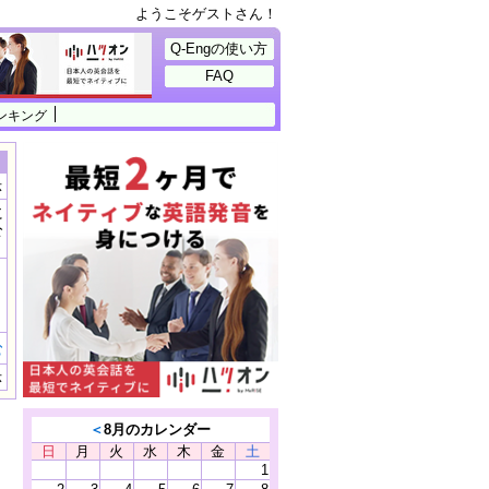
ようこそゲストさん！
Q-Engの使い方
FAQ
ンキング
示
に
公
）
む
示
＜
8月のカレンダー
日
月
火
水
木
金
土
1