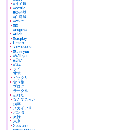
#寸又峡
#castle
#姫路城
#白鷺城
#white
#白
#nagoya
#trick
#display
Peach
Yamanashi
#Can you
#Will you
#暑い
#違い
タイ
甘党
ビックリ
食べ物
ブログ
サークル
忘れた
なんてこった
浅草
スカイツリー
パンダ
旅行
東京
Souvenir
sweet potato