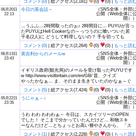
コメント(0)
| 総アクセス(2,181)
(0)
(0) |
もっと読
（SNS全体・外部
今日の英会話～
06月20日
公開（Web全体に
22:13
開）
…うふふ…2時間取ったのぉ♪ 2時間目に… PUYUが言っ
たPUYUはHell Cookerなの～っつうのに喰いついた若
干名(2人)に どうして料理しないの？ 手を切っても
コメント(0)
| 総アクセス(2,264)
(0)
(0) |
もっと読
（SNS全体・外部
英吉利からのメールw
06月13日
公開（Web全体に
23:43
開）
イギリス政府(観光局)のメールを受け取ったPUYUです
w http://www.visitbritain.com/en/GB/ 昔、クイズ
やったかなぁ… ま、そのまま生きていたのかなぁ～ぐ
コメント(5)
| 総アクセス(7,424)
(0)
(0) |
もっと読
（SNS全体・外部
うにゃぁ～♪
05月22日
公開（Web全体に
23:35
開）
うわ わわ わわわぁ～ 今日は、スカイツリーのOPEN
でした！ そこまで分かっていたんだけど… 和物スキ
ーなんだけど…とちょっとお高い簪やさんから、 「ス
コメント(1)
| 総アクセス(2,228)
(0)
(0) |
もっと読