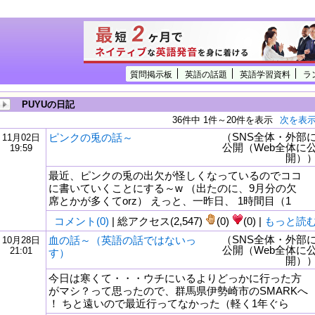
質問掲示板
英語の話題
英語学習資料
ラ
PUYUの日記
36件中 1件～20件を表示
次を表
（SNS全体・外部
ピンクの兎の話～
11月02日
公開（Web全体に
19:59
開）
最近、ピンクの兎の出欠が怪しくなっているのでココ
に書いていくことにする～w （出たのに、9月分の欠
席とかが多くてorz） えっと、一昨日、 1時間目（1
コメント(0)
| 総アクセス(2,547)
(0)
(0) |
もっと読
（SNS全体・外部
血の話～（英語の話ではないっ
10月28日
公開（Web全体に
21:01
す）
開）
今日は寒くて・・・ウチにいるよりどっかに行った方
がマシ？って思ったので、群馬県伊勢崎市のSMARKへ
！ ちと遠いので最近行ってなかった（軽く1年ぐら