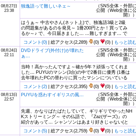
（SNS全体・外部
独逸語って難しいネェ～
08月27日
公開（Web全体に
23:38
開）
はうぁ～ 中古やさん(ネット上)で、独逸語3級と2級
の問題集があるのを発見～ 1冊200円とか！買ってみ
るか～♪ で、今日届きました… …難しすぎます… で
コメント(0)
| 総アクセス(2,289)
(0)
(0) |
もっと読
（SNS全体・外部
DVDドライブ(外付け)が壊れた
08月24日
公開（Web全体に
22:11
ぁ…
開）
当時！高かったんですよ～確か5年？頑張ってくれま
した… PUYUのマシン(3台)の中で2番目に優秀 (1番は
去年壊れたPCの替わりに買ったマシンについている
コメント(2)
| 総アクセス(2,395)
(0)
(0) |
もっと読
（SNS全体・外部
PUYUを惑わすイギリスの風…
08月13日
公開（Web全体に
22:57
開）
先週、かなりばたばたしていて、ギリギリでやったNH
Kストリーミング～ その仏語で、『Zaz(ザーズ)』の
紹介があって… シャンソンはあまり好きじゃない(と
コメント(5)
| 総アクセス(2,759)
(0)
(0) |
もっと読