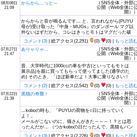
（SNS全体・外部
からから…っと～
08月08日
公開（Web全体に
21:09
開）
からからと音が鳴るんです… と、言われながら(PUYU
母が)受け取った『中身・MUGs』のダンボール マグ以
外ないはずだから、コレはきっとモトはマグだった破
コメント(3)
| 総アクセス(2,291)
(0)
(0) |
もっと読
（SNS全体・外部
ありゃりゃ…
07月27日
公開（Web全体に
21:47
開）
昔、大学時代に1000ccの車を中古(といってもモトは
展示品)を親に買ってもらって使ってました(通学のた
め) そのとき、「ほぼ新車だよ！大事に乗りなさい！
コメント(2)
| 総アクセス(2,542)
(0)
(0) |
もっと読
（SNS全体・外部
黒猫の奇襲！
07月22日
公開（Web全体に
21:38
開）
…koboの時も、「PUYUの荷物を○日に持っていく
よ！」
メールがこないのに、猫さんがきた～～～！？とは思
ったんだが… （つかkoboの日だったんで、黒猫もパン
コメント(3)
| 総アクセス(2,226)
(0)
(0) |
もっと読