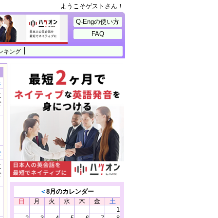
ようこそゲストさん！
Q-Engの使い方
FAQ
ンキング
示
に
公
）
む
に
公
）
＜
8月のカレンダー
日
月
火
水
木
金
土
1