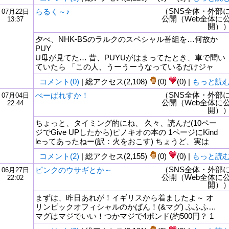
（SNS全体・外部
らるく～♪
07月22日
公開（Web全体に
13:37
開）
夕べ、NHK-BSのラルクのスペシャル番組を…何故か
PUY
U母が見てた… 昔、PUYUがはまってたとき、車で聞い
ていたら 「この人、うーうーうなっているだけジャ
コメント(0)
| 総アクセス(2,108)
(0)
(0) |
もっと読
（SNS全体・外部
ぺーぱれすか！
07月04日
公開（Web全体に
22:44
開）
ちょっと、タイミング的にね、 久々、読んだ(10ペー
ジでGive UPしたから)ピノキオの本の 1ページにKind
leってあったねー(訳：火をおこす) ちょうど、実は
コメント(2)
| 総アクセス(2,155)
(0)
(0) |
もっと読
（SNS全体・外部
ピンクのウサギとか～
06月27日
公開（Web全体に
22:02
開）
まずは、昨日あれが！イギリスから着ましたよ～ オ
リンピックオフィシャルのかばん！(&マグ) ふふふ…
マグはマジでいい！つかマジで4ポンド(約500円？ 1