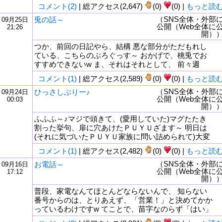
コメント(2)
| 総アクセス(2,647)
(0)
(0) |
もっと読
（SNS全体・外部
兎の話～
09月25日
公開（Web全体に
21:26
開）
つか、前回の日記やら、結構 悪な部分がただもれし
ている、こちらのぶろぐっす～ おかげで、桃兎でお
すすめできないw ま、それはそれとして、 前々週
コメント(1)
| 総アクセス(2,589)
(0)
(0) |
もっと読
（SNS全体・外部
ひっさしぶりー♪
09月24日
公開（Web全体に
00:03
開）
ふふふ～♪マジで頭きて、(愛用していた)マグたたき
割った挙句、扉に穴あけたＰＵＹＵざます～ 明日は
(それに気づいたＰＵＹＵ家族に問い詰められて)大変
コメント(1)
| 総アクセス(2,482)
(0)
(0) |
もっと読
（SNS全体・外部
お電話～
09月16日
公開（Web全体に
17:12
開）
普段、家電なんてほとんどならないんで、 知らない
番号からのは、とりあえず、「営業！」と決めてかか
っているわけですw てことで、苗字なのらず「はい」