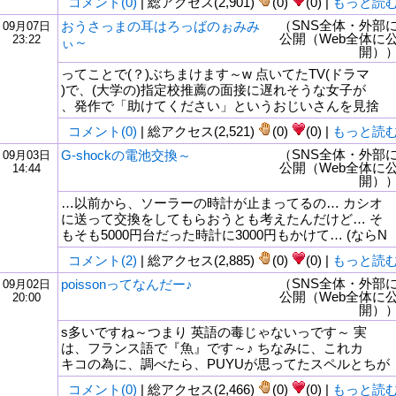
コメント(0)
| 総アクセス(2,901)
(0)
(0) |
もっと読
（SNS全体・外部
おうさっまの耳はろっばのぉみみ
09月07日
公開（Web全体に
23:22
ぃ～
開）
ってことで(？)ぶちまけます～w 点いてたTV(ドラマ
)で、(大学の)指定校推薦の面接に遅れそうな女子が
、発作で「助けてください」というおじいさんを見捨
コメント(0)
| 総アクセス(2,521)
(0)
(0) |
もっと読
（SNS全体・外部
G-shockの電池交換～
09月03日
公開（Web全体に
14:44
開）
…以前から、ソーラーの時計が止まってるの… カシオ
に送って交換をしてもらおうとも考えたんだけど… そ
もそも5000円台だった時計に3000円もかけて… (ならN
コメント(2)
| 総アクセス(2,885)
(0)
(0) |
もっと読
（SNS全体・外部
poissonってなんだー♪
09月02日
公開（Web全体に
20:00
開）
s多いですね～つまり 英語の毒じゃないっです～ 実
は、フランス語で『魚』です～♪ ちなみに、これカ
キコの為に、調べたら、PUYUが思ってたスペルとちが
コメント(0)
| 総アクセス(2,466)
(0)
(0) |
もっと読