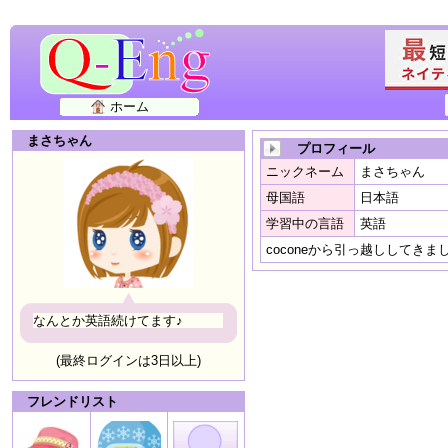
ホーム
まさちゃん
プロフィール
ニックネーム
まさちゃん
母国語
日本語
学習中の言語
英語
coconeから引っ越ししてき
なんとか英語続けてます♪
(最終ログインは3日以上)
フレンドリスト