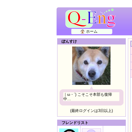
ホーム
ぽんすけ
｜ω・´) こそこそ本部も復帰
中…
(最終ログインは3日以上)
フレンドリスト