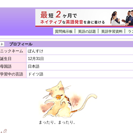
質問掲示板
英語の話題
英語学習資料
ラ
プロフィール
ニックネーム
ぽんすけ
誕生日
12月31日
母国語
日本語
学習中の言語
ドイツ語
まったり。まったり。