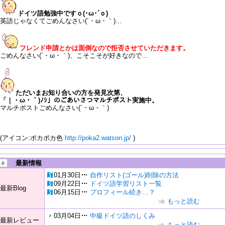
ドイツ語勉強中ですｏ(･ω･´ｏ)
英語じゃなくてごめんなさい(´・ω・｀)…
フレンド申請とかは面倒なので拒否させていただきます。
ごめんなさい(´・ω・｀)、こそこそが好きなので…
ただいまお知り合いの方を発見次第、
「｜・ω・｀)ﾉｼ」のごあいさつマルチポスト実施中。
マルチポストごめんなさい(´・ω・｀)
(アイコン:ポカポカ色
http://poka2.watson.jp/
)
最新情報
01月30日
自作リスト(ゴール)削除の方法
09月22日
ドイツ語学習リスト一覧
最新Blog
06月15日
プロフィール続き…？
もっと読む
03月04日
中級ドイツ語のしくみ
最新レビュー
もっと読む