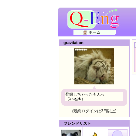
ホーム
gravitation
登録しちゃったもんっ
（≧ω≦❀）
(最終ログインは3日以上)
フレンドリスト