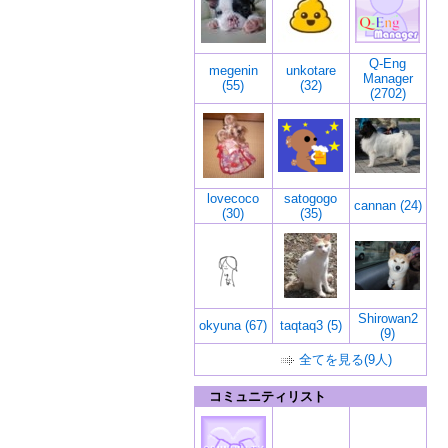
Q-Eng
megenin
unkotare
Manager
(55)
(32)
(2702)
lovecoco
satogogo
cannan (24)
(30)
(35)
Shirowan2
okyuna (67)
taqtaq3 (5)
(9)
全てを見る(9人)
コミュニティリスト