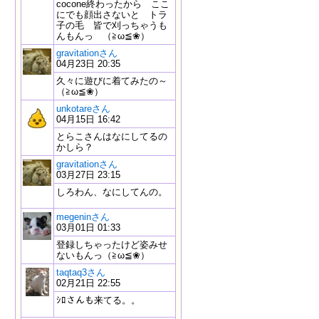
cocone終わったから ここ
にでも顔出さないと トラ
子の毛 皆で刈っちゃうも
んもんっ （≧ω≦❀）
gravitationさん
04月23日 20:35
久々に遊びに着てみたの～
（≧ω≦❀）
unkotareさん
04月15日 16:42
とらこさんはなにしてるの
かしら？
gravitationさん
03月27日 23:15
しろわん、なにしてんの。
megeninさん
03月01日 01:33
登録しちゃったけど姿みせ
ないもんっ（≧ω≦❀）
taqtaq3さん
02月21日 22:55
ｼﾛさんも来てる。。