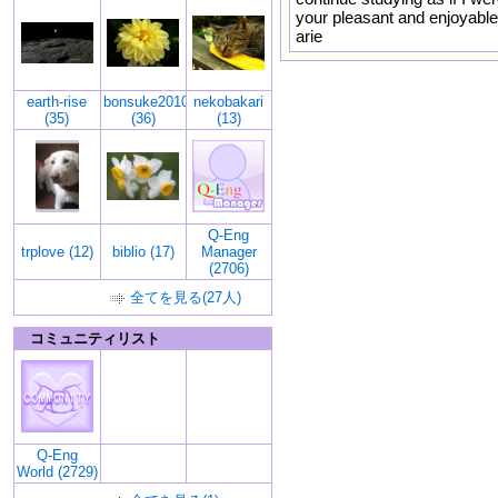
your pleasant and enjoyabl
arie
earth-rise
bonsuke2010
nekobakari
(35)
(36)
(13)
Q-Eng
trplove (12)
biblio (17)
Manager
(2706)
全てを見る(27人)
コミュニティリスト
Q-Eng
World (2729)