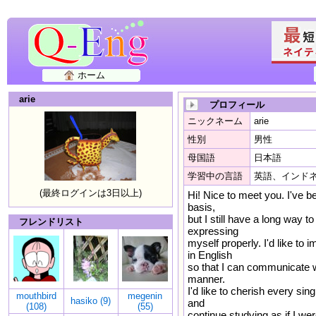
ホーム
arie
プロフィール
ニックネーム
arie
性別
男性
母国語
日本語
学習中の言語
英語、インド
(最終ログインは3日以上)
Hi! Nice to meet you. I've b
basis,
but I still have a long way t
フレンドリスト
expressing
myself properly. I'd like 
in English
so that I can communicate w
manner.
I'd like to cherish every si
mouthbird
megenin
hasiko (9)
and
(108)
(55)
continue studying as if I wer