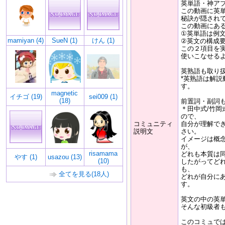
英単語・神アプ
この動画に英
秘訣が隠され
この動画にあ
①英単語は例
mamiyan (4)
SueN (1)
けん (1)
②英文の構成
この２項目を
使いこなせる
英熟語も取り
*英熟語は解
す。
magnetic
イチゴ (19)
sei009 (1)
(18)
前置詞・副詞
＊田中式/竹岡
ので、
コミュニティ
自分が理解で
説明文
さい。
イメージは概
が、
risamama
どれも本質は
やす (1)
usazou (13)
(10)
したがってど
も、
全てを見る(18人)
どれが自分に
す。
英文の中の英
そんな初級者
このコミュで