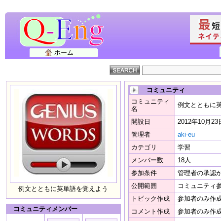
ホーム
コミュニティ
コミュニティ
例文とともに
名
開設日
2012年10月23
管理者
aki-eu
カテゴリ
学習
メンバー数
18人
参加条件
管理者の承認
公開範囲
コミュニティ
例文とともに英単語を覚えよう
トピック作成
参加者のみ作
コミュニティメンバー
コメント作成
参加者のみ作