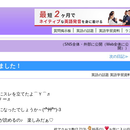
質問掲示板
英語の話題
英語学習資料
ラ
（SNS全体・外部に公開（Web全体に公
開））
次の日記≫
ました！
英語の話題
英語学習資
にスレを立てたよ⌒Ｙ⌒♬
ﾉ ー♬
ったでしょうか～(*^ิ艸^ิ*)-3
が読めるの♪ 楽しみだぁ♡
総アクセス数(2,713)
拍手
(
1
)
お気に入り
(
0