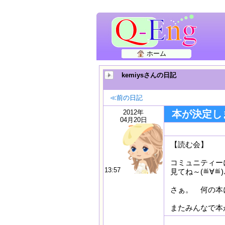
ホーム
kemiysさんの日記
≪前の日記
2012年
本が決定し
04月20日
【読む会】
コミュニティー
13:57
見てね～(≝∀≝)
さぁ。 何の本にな
またみんなで本