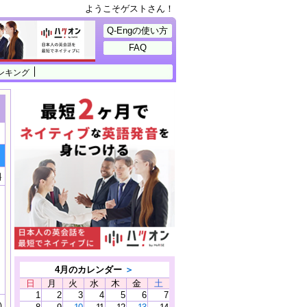
ようこそゲストさん！
Q-Engの使い方
FAQ
ンキング
料
4月のカレンダー
＞
日
月
火
水
木
金
土
1
2
3
4
5
6
7
)