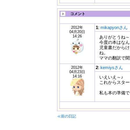
コメント
1
:
mikapyonさん
2012年
04月20日
14:26
ありがとうね～
今度の本はなん
児童書だからけ
ね。
ママの翻訳で聞
2
:
kemiysさん
2012年
04月23日
14:16
いえいえ～♪
これからスター
私も本の準備で
≪前の日記