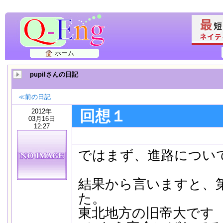
ホーム
pupilさんの日記
≪前の日記
2012年
回想１
03月16日
12:27
ではまず、進路につい
結果から言いますと、
た。
東北地方の旧帝大です