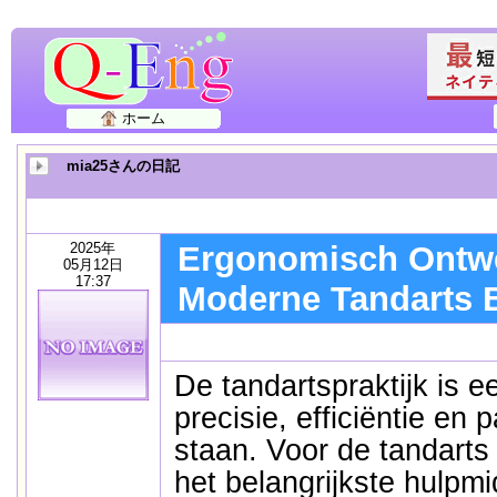
ホーム
mia25さんの日記
2025年
Ergonomisch Ontwe
05月12日
17:37
Moderne Tandarts 
De tandartspraktijk is 
precisie, efficiëntie en 
staan. Voor de tandarts
het belangrijkste hulpmid