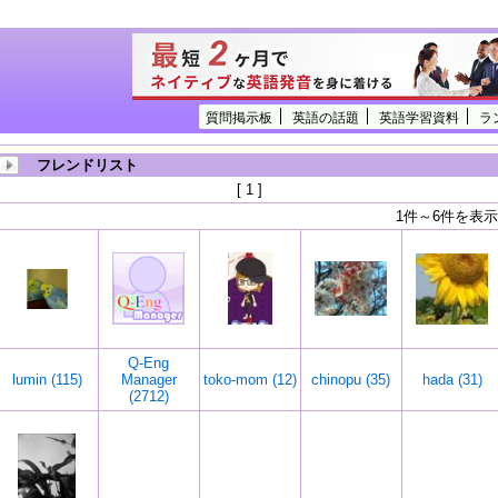
質問掲示板
英語の話題
英語学習資料
ラ
フレンドリスト
[ 1 ]
1件～6件を表示
Q-Eng
lumin (115)
Manager
toko-mom (12)
chinopu (35)
hada (31)
(2712)