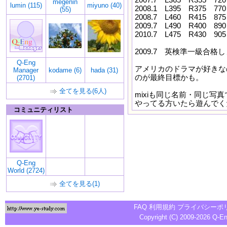
megenin
lumin (115)
miyuno (40)
2008.1 L395 R375 770
(55)
2008.7 L460 R415 875
2009.7 L490 R400 890
2010.7 L475 R430 905
2009.7 英検準一級合格
Q-Eng
アメリカのドラマが好きな
Manager
kodame (6)
hada (31)
のが最終目標かも。
(2701)
全てを見る(6人)
mixiも同じ名前・同じ写
やってる方いたら遊んでく
コミュニティリスト
Q-Eng
World (2724)
全てを見る(1)
FAQ
利用規約
プライバシーポ
Copyright (C) 2009-2026
Q-E