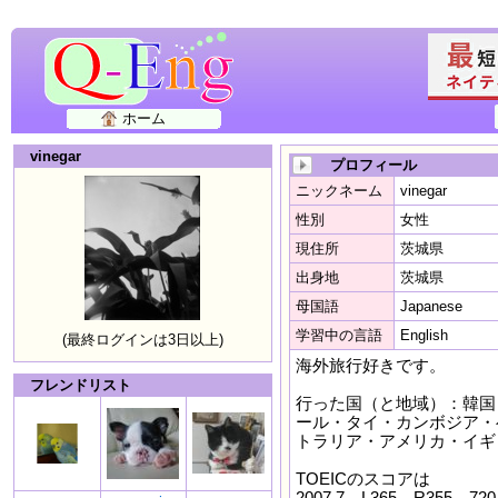
ホーム
vinegar
プロフィール
ニックネーム
vinegar
性別
女性
現住所
茨城県
出身地
茨城県
母国語
Japanese
学習中の言語
English
(最終ログインは3日以上)
海外旅行好きです。
フレンドリスト
行った国（と地域）：韓国
ール・タイ・カンボジア・
トラリア・アメリカ・イギ
TOEICのスコアは
2007.7 L365 R355 720