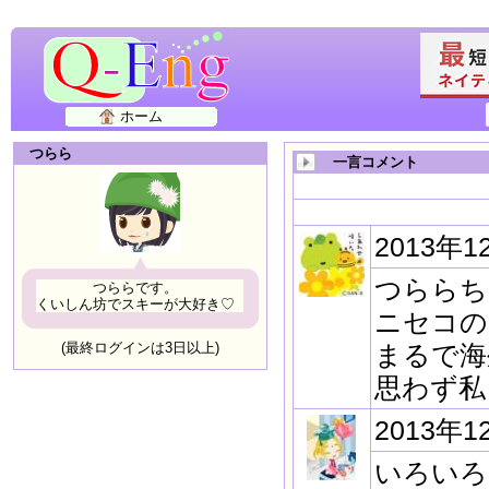
ホーム
つらら
一言コメント
2013年1
つららち
つららです。
くいしん坊でスキーが大好き♡
ニセコの
(最終ログインは3日以上)
まるで海
思わず私
2013年1
いろいろ