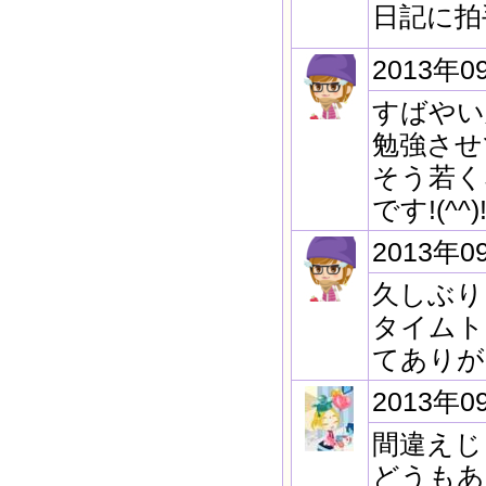
日記に拍
2013年0
すばやい
勉強させ
そう若く
です!(^^)
2013年0
久しぶり
タイムト
てありが
2013年0
間違えじ
どうもあ