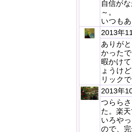
自信がな
～。
いつもあ
2013年1
ありがと
かったで
暇かけて
ょうけど
リックで
2013年1
つららさ
た。楽天
いろやっ
ので、完