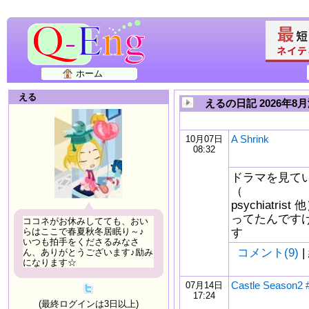
ホーム
える
えるの日記 2026年8
A Shrink
10月07日
08:32
ドラマを見ていて
（
psychiat
ってたんですけ
ココネがお休みしてても、おい
す
らはここで春夏秋冬居眠り～♪
いつも拍手をくださるみなさ
コメント(9)
|
ん、ありがとうございます♪励み
になります☆
Castle Season2 
07月14日
17:24
(最終ログインは3日以上)