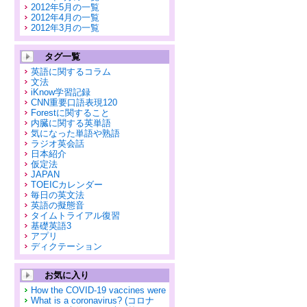
2012年5月の一覧
2012年4月の一覧
2012年3月の一覧
タグ一覧
英語に関するコラム
文法
iKnow学習記録
CNN重要口語表現120
Forestに関すること
内臓に関する英単語
気になった単語や熟語
ラジオ英会話
日本紹介
仮定法
JAPAN
TOEICカレンダー
毎日の英文法
英語の擬態音
タイムトライアル復習
基礎英語3
アプリ
ディクテーション
お気に入り
How the COVID-19 vaccines were
What is a coronavirus? (コロナ