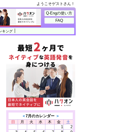
ようこそゲストさん！
Q-Engの使い方
FAQ
ンキング
＜
7月のカレンダー
＞
日
月
火
水
木
金
土
1
2