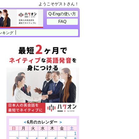
ようこそゲストさん！
Q-Engの使い方
FAQ
ンキング
＜
6月のカレンダー
＞
日
月
火
水
木
金
土
1