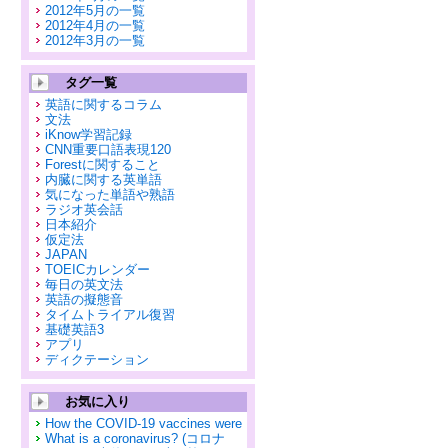
2012年5月の一覧
2012年4月の一覧
2012年3月の一覧
タグ一覧
英語に関するコラム
文法
iKnow学習記録
CNN重要口語表現120
Forestに関すること
内臓に関する英単語
気になった単語や熟語
ラジオ英会話
日本紹介
仮定法
JAPAN
TOEICカレンダー
毎日の英文法
英語の擬態音
タイムトライアル復習
基礎英語3
アプリ
ディクテーション
お気に入り
How the COVID-19 vaccines were
What is a coronavirus? (コロナ