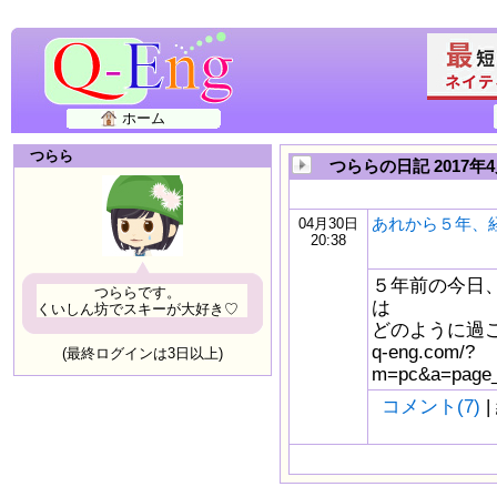
ホーム
つらら
つららの日記 2017年
あれから５年、
04月30日
20:38
５年前の今日
つららです。
は
くいしん坊でスキーが大好き♡
どのように過ごし
q-eng.com/?
(最終ログインは3日以上)
m=pc&a=page_
コメント(7)
|