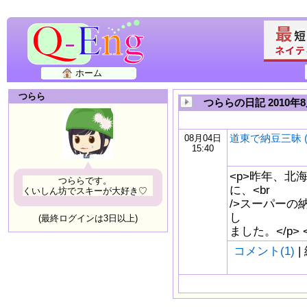
ホーム
つらら
つららの日記 2010年
道東で納豆三昧 (^
08月04日
15:40
<p>昨年、北
つららです。
に、<br
くいしん坊でスキーが大好き♡
/>スーパーの
し
(最終ログインは3日以上)
ました。</p
コメント(1)
|