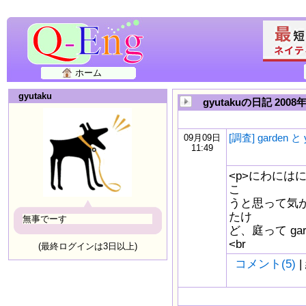
ホーム
gyutaku
gyutakuの日記 2008
[調査] garden と
09月09日
11:49
<p>にわには
こ
うと思って気が
たけ
無事でーす
ど、庭って gar
<br
(最終ログインは3日以上)
コメント(5)
|