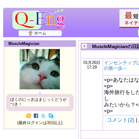
ホーム
MuscleMagician
MuscleMagicianの日
インセンティブ
01月26日
17:29
の第一歩～
<p>あなたは
<p>
海外旅行をした
し
ぼくのにっきはまじっくどうが
みたいから？</
つき！
<p>
コメント(2)
|
(最終ログインは3日以上)