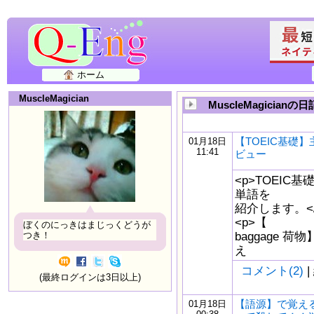
ホーム
MuscleMagician
MuscleMagicianの日
【TOEIC基礎
01月18日
11:41
ビュー
<p>TOEI
単語を
紹介します。</p
<p>【
ぼくのにっきはまじっくどうが
baggage 荷物
つき！
え
コメント(2)
|
(最終ログインは3日以上)
【語源】で覚える【p
01月18日