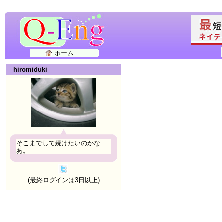
ホーム
hiromiduki
そこまでして続けたいのかな
あ。
(最終ログインは3日以上)