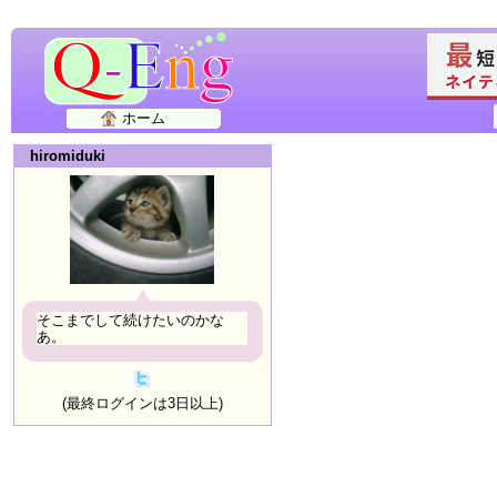
ホーム
hiromiduki
そこまでして続けたいのかな
あ。
(最終ログインは3日以上)