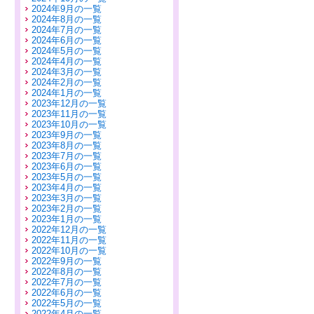
2024年9月の一覧
2024年8月の一覧
2024年7月の一覧
2024年6月の一覧
2024年5月の一覧
2024年4月の一覧
2024年3月の一覧
2024年2月の一覧
2024年1月の一覧
2023年12月の一覧
2023年11月の一覧
2023年10月の一覧
2023年9月の一覧
2023年8月の一覧
2023年7月の一覧
2023年6月の一覧
2023年5月の一覧
2023年4月の一覧
2023年3月の一覧
2023年2月の一覧
2023年1月の一覧
2022年12月の一覧
2022年11月の一覧
2022年10月の一覧
2022年9月の一覧
2022年8月の一覧
2022年7月の一覧
2022年6月の一覧
2022年5月の一覧
2022年4月の一覧