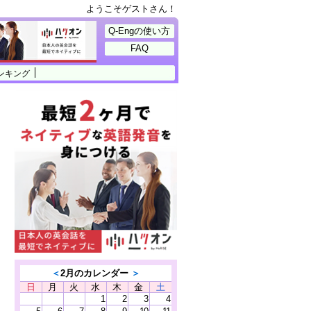
ようこそゲストさん！
Q-Engの使い方
FAQ
ンキング
＜
2月のカレンダー
＞
日
月
火
水
木
金
土
1
2
3
4