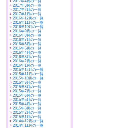
2017年4月の一覧
2017年3月の一覧
2017年2月の一覧
2017年1月の一覧
2016年12月の一覧
2016年11月の一覧
2016年10月の一覧
2016年9月の一覧
2016年8月の一覧
2016年7月の一覧
2016年6月の一覧
2016年5月の一覧
2016年4月の一覧
2016年3月の一覧
2016年2月の一覧
2016年1月の一覧
2015年12月の一覧
2015年11月の一覧
2015年10月の一覧
2015年9月の一覧
2015年8月の一覧
2015年7月の一覧
2015年6月の一覧
2015年5月の一覧
2015年4月の一覧
2015年3月の一覧
2015年2月の一覧
2015年1月の一覧
2014年12月の一覧
2014年11月の一覧