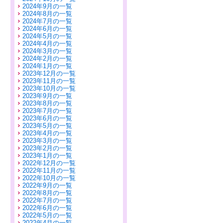
2024年9月の一覧
2024年8月の一覧
2024年7月の一覧
2024年6月の一覧
2024年5月の一覧
2024年4月の一覧
2024年3月の一覧
2024年2月の一覧
2024年1月の一覧
2023年12月の一覧
2023年11月の一覧
2023年10月の一覧
2023年9月の一覧
2023年8月の一覧
2023年7月の一覧
2023年6月の一覧
2023年5月の一覧
2023年4月の一覧
2023年3月の一覧
2023年2月の一覧
2023年1月の一覧
2022年12月の一覧
2022年11月の一覧
2022年10月の一覧
2022年9月の一覧
2022年8月の一覧
2022年7月の一覧
2022年6月の一覧
2022年5月の一覧
2022年4月の一覧