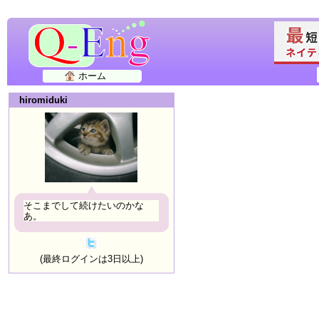
ホーム
hiromiduki
そこまでして続けたいのかな
あ。
(最終ログインは3日以上)