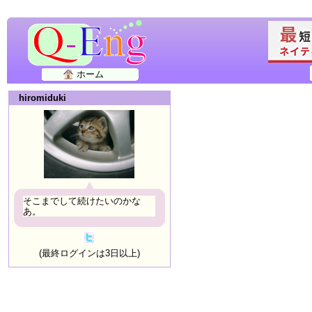
ホーム
hiromiduki
そこまでして続けたいのかな
あ。
(最終ログインは3日以上)