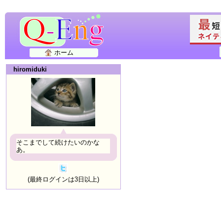
ホーム
hiromiduki
そこまでして続けたいのかな
あ。
(最終ログインは3日以上)